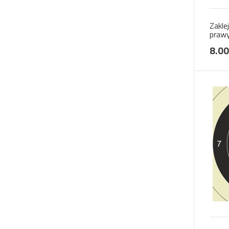
Zakle
praw
8.00