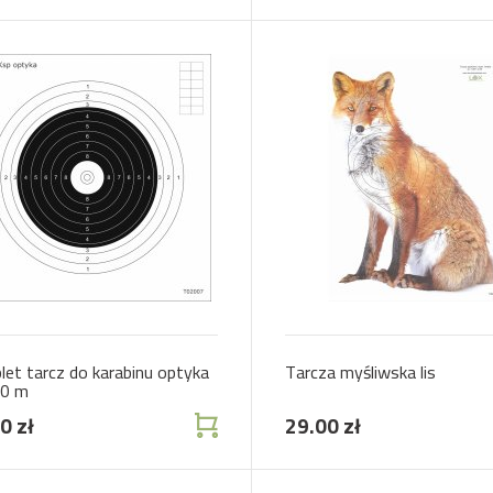
et tarcz do karabinu optyka
Tarcza myśliwska lis
00 m
0 zł
29.00 zł