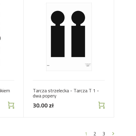
ikiem
Tarcza strzelecka - Tarcza T 1 -
dwa popery
30.00 zł
1
2
3