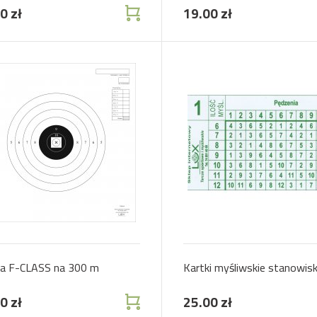
12 x
0 zł
19.00 zł
za F-CLASS na 300 m
Kartki myśliwskie stanowi
0 zł
25.00 zł