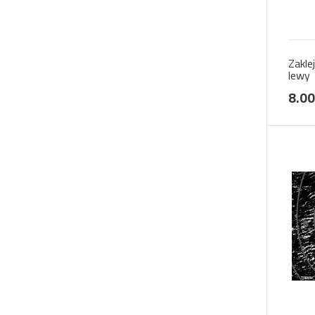
Zakle
lewy
8.00