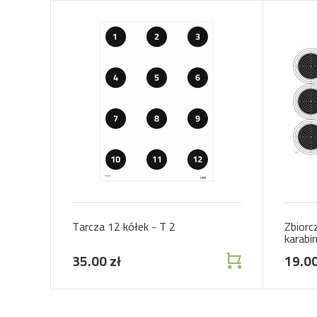
Tarcza 12 kółek - T 2
Zbiorc
karabi
12 x
35.00 zł
19.00