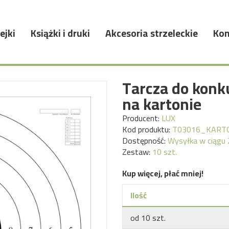
ejki
Książki i druki
Akcesoria strzeleckie
Kon
Tarcza do konk
na kartonie
Producent:
LUX
Kod produktu:
T03016_KART
Dostępność:
Wysyłka w ciągu 
Zestaw:
10 szt.
Kup więcej, płać mniej!
Ilość
od
10
szt.