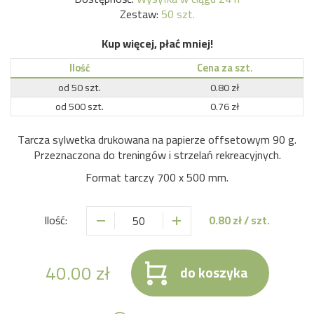
Zestaw:
50 szt.
Kup więcej, płać mniej!
Ilość
Cena za szt.
od
50
szt.
0.80 zł
od
500
szt.
0.76 zł
Tarcza sylwetka drukowana na papierze offsetowym 90 g.
Przeznaczona do treningów i strzelań rekreacyjnych.
Format tarczy 700 x 500 mm.
Ilość:
0.80
zł / szt.
40.00
zł
do koszyka