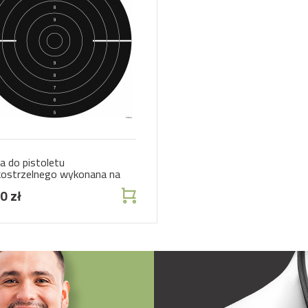
a do pistoletu
ostrzelnego wykonana na
erze offsetowym
0 zł