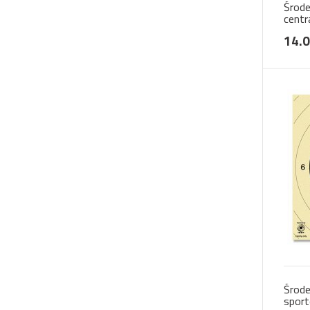
Środe
centr
14.0
Środe
spor