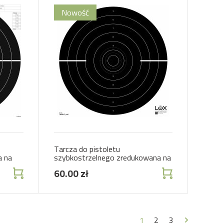
Tarcza do pistoletu
a na
szybkostrzelnego zredukowana na
10m
60.00 zł
1
2
3