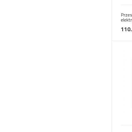
Przes
elekt
pneu
110.