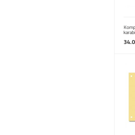
Kompl
karab
34.0